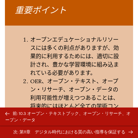
重要ポイント
オープンエデュケーショナルリソー
スには多くの利点がありますが、効
果的に利用するためには、適切に設
計され、豊かな学習環境に組み込ま
れている必要があります。
OER、オープン・テキスト、オープ
ン・リサーチ、オープン・データの
利用可能性が増えつつあることは、
将来的にはほとんど全ての学術コン
Previous/next
テンツが公開され、インターネット
前: 10.3 オープン・テキストブック、オープン・リサーチ、オ
navigation
ープン・データ
を介して自由にアクセスできるよう
になることを意味します。
次: 第11章 デジタル時代における質の高い指導を保証する