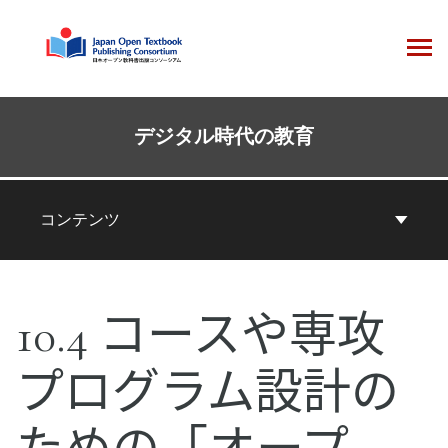
コ
ン
テ
ン
ツ
本
へ
コ
デジタル時代の教育
ス
ン
キ
テ
ッ
ン
コンテンツ
プ
ツ
ナ
ビ
10.4 コースや専攻
ゲ
ー
プログラム設計の
シ
ョ
ン