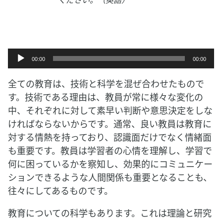
音
00:00
00:00
声
プ
全ての教育は、技術と科学を混ぜ合わせたもので
レ
す。技術である理由は、教員が常に様々な変化の
ー
中、それぞれに対して素早い判断や意思決定をしな
ヤ
ければならないからです。通常、良い教員は教育に
ー
対する情熱を持っており、認識面だけでなく情緒面
も重要です。教員は学習者の心情を理解し、学習で
何に困っているかを察知し、効果的にコミュニケー
ションできるような人間関係も重要となることも、
往々にしてあるものです。
教育についての科学もあります。これは理論と研究