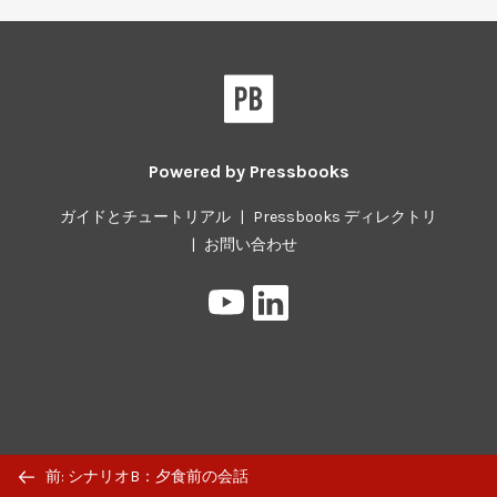
Powered by
Pressbooks
ガイドとチュートリアル
|
Pressbooks ディレクトリ
|
お問い合わせ
Pressbooks
Pressbooks
の
on
YouTube
LinkedIn
Previous/next
前: シナリオB：夕食前の会話