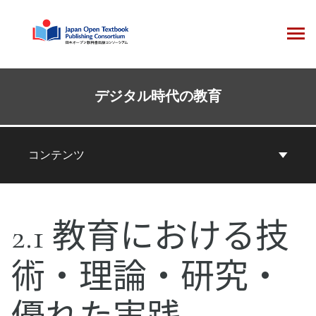
コ
ン
テ
ン
ツ
本
へ
コ
デジタル時代の教育
ス
ン
キ
テ
ッ
ン
コンテンツ
プ
ツ
ナ
ビ
2.1 教育における技
ゲ
ー
術・理論・研究・
シ
ョ
ン