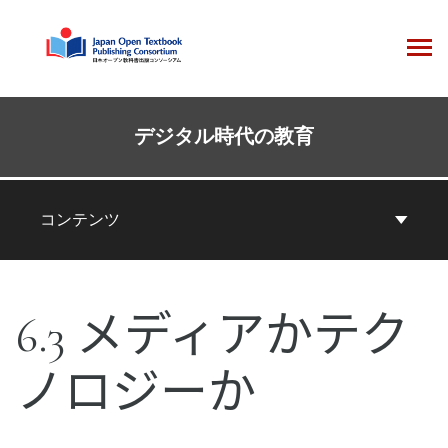
コ
ン
テ
ン
ツ
本
へ
コ
デジタル時代の教育
ス
ン
キ
テ
ッ
ン
コンテンツ
プ
ツ
ナ
ビ
6.3 メディアかテク
ゲ
ー
ノロジーか
シ
ョ
ン