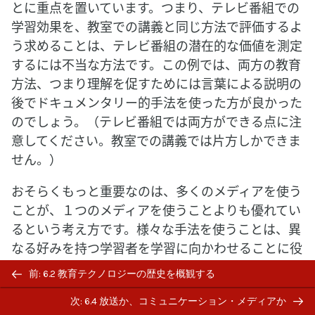
とに重点を置いています。つまり、テレビ番組での
学習効果を、教室での講義と同じ方法で評価するよ
う求めることは、テレビ番組の潜在的な価値を測定
するには不当な方法です。この例では、両方の教育
方法、つまり理解を促すためには言葉による説明の
後でドキュメンタリー的手法を使った方が良かった
のでしょう。（テレビ番組では両方ができる点に注
意してください。教室での講義では片方しかできま
せん。）
おそらくもっと重要なのは、多くのメディアを使う
ことが、１つのメディアを使うことよりも優れてい
るという考え方です。様々な手法を使うことは、異
なる好みを持つ学習者を学習に向かわせることに役
立ちます。そして科目内容を別のメディアによって
Previous/next
前: 6.2 教育テクノロジーの歴史を概観する
様々な方法で教えることにも役立ちます。その結
navigation
次: 6.4 放送か、コミュニケーション・メディアか
果、より深い理解や、場面にあった様々なスキルの