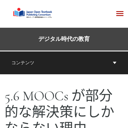
コ
ン
テ
ン
ツ
本
へ
コ
デジタル時代の教育
ス
ン
キ
テ
ッ
ン
コンテンツ
プ
ツ
ナ
ビ
5.6 MOOCs が部分
ゲ
ー
的な解決策にしか
シ
ョ
ン