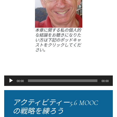
本章に関する私の個人的
な結論をお聴きになりた
い方は下記のポッドキャ
ストをクリックしてくだ
さい。
音
00:00
00:00
声
プ
レ
アクティビティー5.6 MOOC
ー
の戦略を練ろう
ヤ