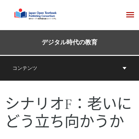
コ
ン
テ
ン
ツ
本
へ
コ
デジタル時代の教育
ス
ン
キ
テ
ッ
ン
コンテンツ
プ
ツ
ナ
ビ
シナリオF：老いに
ゲ
ー
どう立ち向かうか
シ
ョ
ン